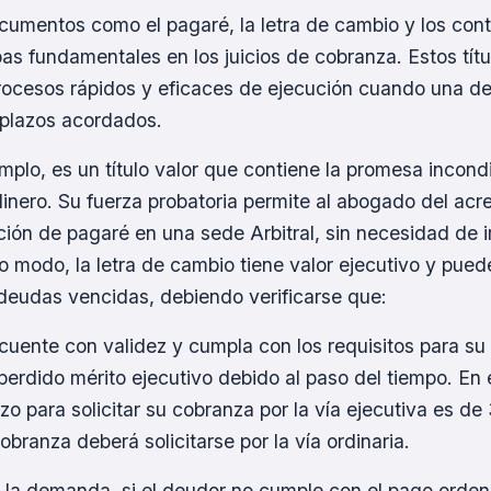
ocumentos como el pagaré, la letra de cambio y los cont
as fundamentales en los juicios de cobranza. Estos títu
procesos rápidos y eficaces de ejecución cuando una d
 plazos acordados.
emplo, es un título valor que contiene la promesa incon
nero. Su fuerza probatoria permite al abogado del acre
ión de pagaré en una sede Arbitral, sin necesidad de i
mo modo, la letra de cambio tiene valor ejecutivo y pue
 deudas vencidas, debiendo verificarse que:
r cuente con validez y cumpla con los requisitos para su
erdido mérito ejecutivo debido al paso del tiempo. En e
azo para solicitar su cobranza por la vía ejecutiva es de
cobranza deberá solicitarse por la vía ordinaria.
 la demanda, si el deudor no cumple con el pago orden