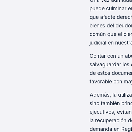
puede culminar en
que afecte derech
bienes del deudor
común que el bien
judicial en nuestr
Contar con un abo
salvaguardar los 
de estos documen
favorable con may
Además, la utiliz
sino también brin
ejecutivos, evitan
la recuperación 
demanda en Regis