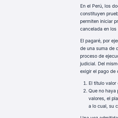
En el Perú, los d
constituyen prueb
permiten iniciar 
cancelada en los
El pagaré, por ej
de una suma de di
proceso de ejecuc
judicial. Del mis
exigir el pago de
El título valo
Que no haya p
valores, el pl
a lo cual, su 
Una vez admitida