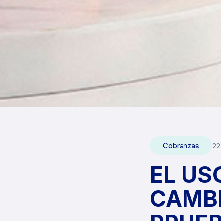
Cobranzas
22
EL US
CAMB